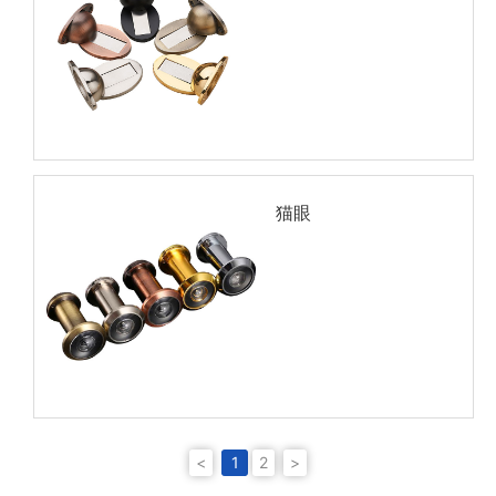
猫眼
<
1
2
>