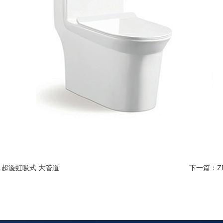
7 超漩虹吸式 大管道
下一篇：ZR